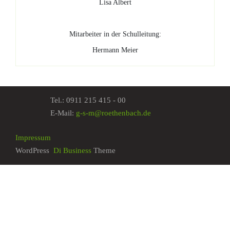
Lisa Albert
Mitarbeiter in der Schulleitung:
Hermann Meier
Tel.:
0911 215 415 - 00
E-Mail:
g-s-m@roethenbach.de
Impressum
WordPress
Di Business
Theme