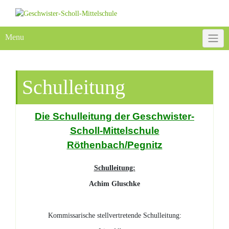
Skip
to
content
Menu
Schulleitung
Die Schulleitung der Geschwister-
Scholl-Mittelschule
Röthenbach/Pegnitz
Schulleitung:
Achim Gluschke
Kommissarische stellvertretende Schulleitung: