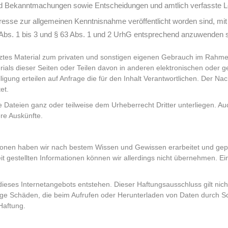
nd Bekanntmachungen sowie Entscheidungen und amtlich verfasste L
eresse zur allgemeinen Kenntnisnahme veröffentlicht worden sind, m
Abs. 1 bis 3 und § 63 Abs. 1 und 2 UrhG entsprechend anzuwenden s
ütztes Material zum privaten und sonstigen eigenen Gebrauch im Rahme
als dieser Seiten oder Teilen davon in anderen elektronischen oder g
willigung erteilen auf Anfrage die für den Inhalt Verantwortlichen. Der
et.
ge Dateien ganz oder teilweise dem Urheberrecht Dritter unterliegen. A
ere Auskünfte.
ationen haben wir nach bestem Wissen und Gewissen erarbeitet und geprü
reit gestellten Informationen können wir allerdings nicht übernehmen. E
dieses Internetangebots entstehen. Dieser Haftungsausschluss gilt nich
waige Schäden, die beim Aufrufen oder Herunterladen von Daten durch S
Haftung.