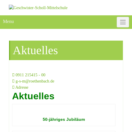
Skip
to
content
Menu
Aktuelles
0911 215415 - 00
g-s-m@roethenbach.de
Adresse
Aktuelles
50-jähriges Jubiläum