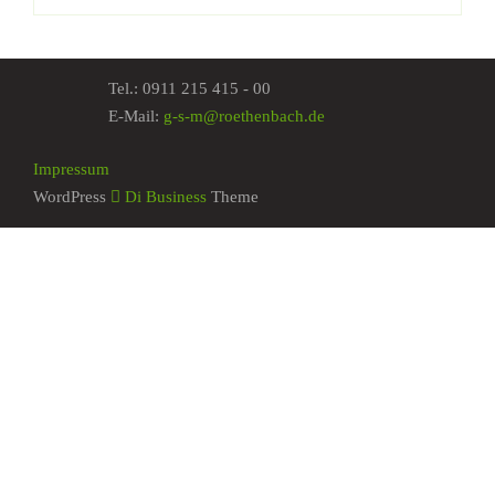
Tel.:
0911 215 415 - 00
E-Mail:
g-s-m@roethenbach.de
Impressum
WordPress
Di Business
Theme