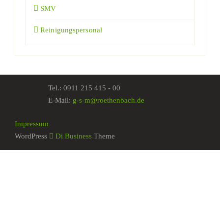
SMV
Reinigungspersonal
Tel.:
0911 215 415 - 00
E-Mail:
g-s-m@roethenbach.de
Impressum
WordPress
Di Business
Theme